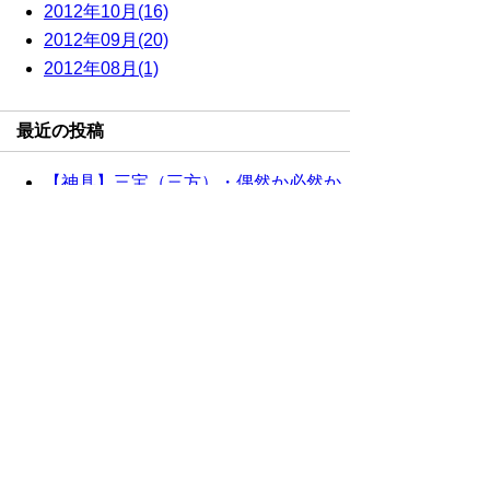
2012年10月(16)
2012年09月(20)
2012年08月(1)
最近の投稿
【神具】三宝（三方）・偶然か必然か
重複配信のお詫び
【神具】三宝（三方）・ 十五夜
【神棚】極上茅葺屋根違三社
【神棚】極上茅葺通屋根三社
サイト内検索