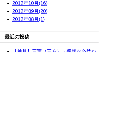
2012年10月(16)
2012年09月(20)
2012年08月(1)
最近の投稿
【神具】三宝（三方）・偶然か必然か
重複配信のお詫び
【神具】三宝（三方）・ 十五夜
【神棚】極上茅葺屋根違三社
【神棚】極上茅葺通屋根三社
サイト内検索