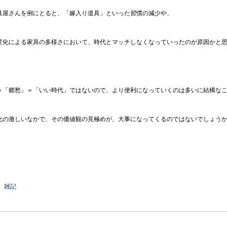
具屋さんを例にとると、「嫁入り道具」といった習慣の減少や、
変化による家具の多様さにおいて、時代とマッチしなくなっていったのが原因かと
＝「郷愁」＝「いい時代」ではないので、より便利になっていくのは多いに結構な
化の激しいなかで、その価値観の見極めが、大事になってくるのではないでしょう
：
雑記