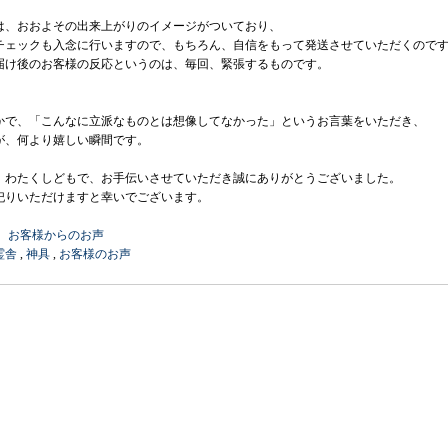
は、おおよその出来上がりのイメージがついており、
チェックも入念に行いますので、もちろん、自信をもって発送させていただくので
届け後のお客様の反応というのは、毎回、緊張するものです。
かで、「こんなに立派なものとは想像してなかった」というお言葉をいただき、
が、何より嬉しい瞬間です。
、わたくしどもで、お手伝いさせていただき誠にありがとうございました。
祀りいただけますと幸いでございます。
：
お客様からのお声
霊舎
,
神具
,
お客様のお声