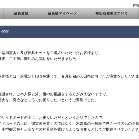
神
い瞬間
小型御霊舎』及び神具セットをご購入いただいたお客様より、
け後、ご丁寧に御礼のお電話をいただきました。
お客様とは、お電話とFAXを通じて、８月初旬の50日祭に向けたご注文をいただき
急逝され、ご本人様以外、後のお世話をする方がみえないそうで、
霊舎を、身近なところでお祀りしたいというご要望でした。
のサイドボードの上に、お祀りいただくというお話でしたので、
イドボードの上に、御霊舎を置くのではなく、木曾桧の一枚板で厚さ一寸のものを
、小型御霊舎と三宝などの神具類を置けるようなお祀りとしてご提案させていただ