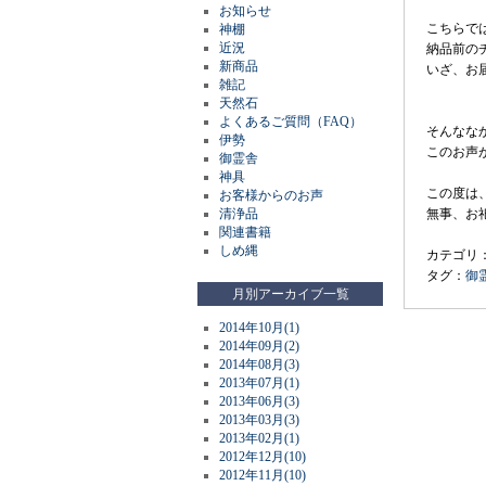
お知らせ
こちらで
神棚
近況
納品前の
新商品
いざ、お
雑記
天然石
よくあるご質問（FAQ）
そんなな
伊勢
このお声
御霊舎
神具
この度は
お客様からのお声
清浄品
無事、お
関連書籍
しめ縄
カテゴリ
タグ：
御
月別アーカイブ一覧
2014年10月(1)
2014年09月(2)
2014年08月(3)
2013年07月(1)
2013年06月(3)
2013年03月(3)
2013年02月(1)
2012年12月(10)
2012年11月(10)