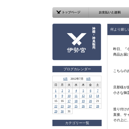
何より嬉し
昨日、『
商品お届
ブログカレンダー
こちらの
6月
2012年7月
8月
日
月
火
水
木
金
土
旦那様が
1
2
3
4
5
6
7
小さな御
8
9
10
11
12
13
14
15
16
17
18
19
20
21
22
23
24
25
26
27
28
造り付け
29
30
31
直接、サ
その上に
カテゴリー一覧