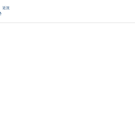
：
近況
勢