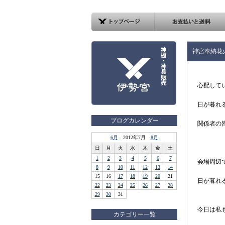
神宮奉納花
心配して
日が暮れ
ブログカレンダー
関係者の
6月
2012年7月
8月
日
月
火
水
木
金
土
1
2
3
4
5
6
7
会場周辺
8
9
10
11
12
13
14
15
16
17
18
19
20
21
日が暮れ
22
23
24
25
26
27
28
29
30
31
今日は私
カテゴリー一覧