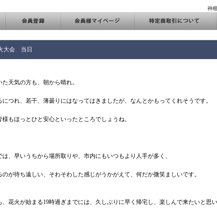
神
火大会 当日
いた天気の方も、朝から晴れ。
るにつれ、若干、薄曇りにはなってはきましたが、なんとかもってくれそうです。
皆様もほっとひと安心といったところでしょうね。
では、早いうちから場所取りや、市内にもいつもより人手が多く、
るのが待ち遠しい、そわそわした感じがうかがえて、何だか微笑ましいです。
も、花火が始まる19時過ぎまでには、久しぶりに早く帰宅し、楽しんで来たいと思