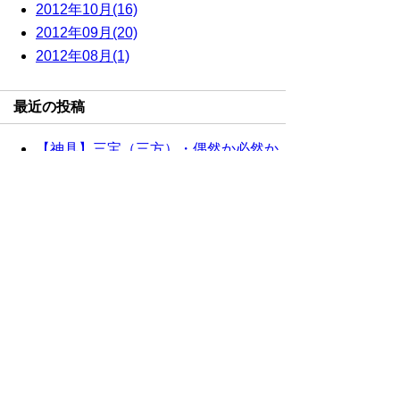
2012年10月(16)
2012年09月(20)
2012年08月(1)
最近の投稿
【神具】三宝（三方）・偶然か必然か
重複配信のお詫び
【神具】三宝（三方）・ 十五夜
【神棚】極上茅葺屋根違三社
【神棚】極上茅葺通屋根三社
サイト内検索