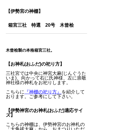
【伊勢宮の神棚】
箱宮三社 特選 20号 木曾桧
木曾桧製の本格箱宮三社。
【お神札(おふだ)の祀り方】
三社宮では中央に神宮大麻(じんぐうた
いま)、向かって右に氏神様、左に祟敬
神社様の神札をお祀りします。
こちらに
『神棚の祀り方』
を紹介して
おります。ご参考にして下さい。
【伊勢神宮のお神札(おふだ)適応サイ
ズ】
こちらの神棚は、伊勢神宮のお神札の
「大角祓大麻」から、おまつりいただ