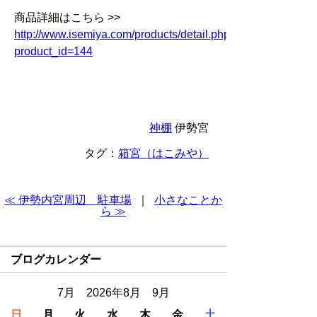
商品詳細はこちら >>
http://www.isemiya.com/products/detail.php?
product_id=144
神棚
伊勢宮
タグ：
箱宮（はこみや）
≪ 伊勢内宮周辺 駐車場
｜
小さなことか
ら ≫
ブログカレンダー
7月 2026年8月 9月
日
月
火
水
木
金
土