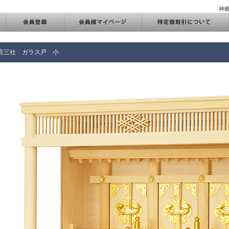
神
宮三社 ガラス戸 小