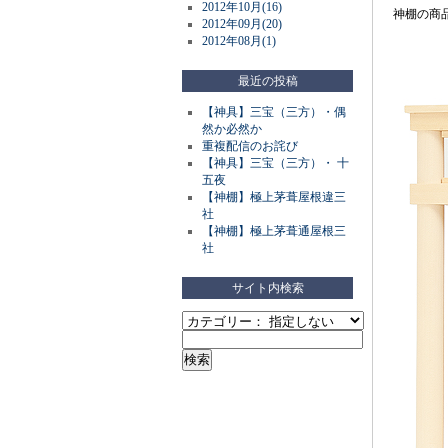
2012年10月(16)
神棚の商
2012年09月(20)
2012年08月(1)
最近の投稿
【神具】三宝（三方）・偶
然か必然か
重複配信のお詫び
【神具】三宝（三方）・ 十
五夜
【神棚】極上茅葺屋根違三
社
【神棚】極上茅葺通屋根三
社
サイト内検索