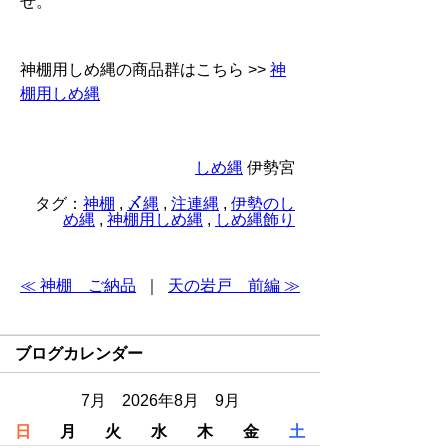
せ。
神棚用しめ縄の商品群はこちら >>
神
棚用しめ縄
しめ縄
伊勢宮
タグ：
神棚
,
〆縄
,
注連縄
,
伊勢のし
め縄
,
神棚用しめ縄
,
しめ縄飾り
≪ 神棚 ご納品
｜
天の岩戸 前編 ≫
ブログカレンダー
7月 2026年8月 9月
日
月
火
水
木
金
土