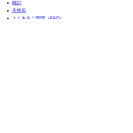
雑記
天然石
よくあるご質問（FAQ）
伊勢
御霊舎
神具
お客様からのお声
清浄品
関連書籍
しめ縄
月別アーカイブ一覧
2014年10月(1)
2014年09月(2)
2014年08月(3)
2013年07月(1)