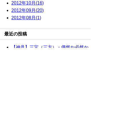
2012年10月(16)
2012年09月(20)
2012年08月(1)
最近の投稿
【神具】三宝（三方）・偶然か必然か
重複配信のお詫び
【神具】三宝（三方）・ 十五夜
【神棚】極上茅葺屋根違三社
【神棚】極上茅葺通屋根三社
サイト内検索