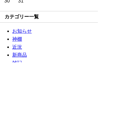
30
31
カテゴリー一覧
お知らせ
神棚
近況
新商品
雑記
天然石
よくあるご質問（FAQ）
伊勢
御霊舎
神具
お客様からのお声
清浄品
関連書籍
しめ縄