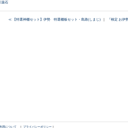
川薬石
≪ 【特選神棚セット】伊勢 特選棚板セット・島路(しまじ)
｜
『検定 お伊
利用について
ｌ
プライバシーポリシー
ｌ