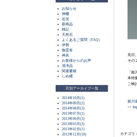
お知らせ
神棚
近況
新商品
雑記
天然石
よくあるご質問（FAQ）
伊勢
御霊舎
先日
神具
お客様からのお声
その
清浄品
関連書籍
「姫
しめ縄
本特
ご検
月別アーカイブ一覧
2014年10月(1)
姫川
2014年09月(2)
>>
htt
2014年08月(3)
2013年07月(1)
2013年06月(3)
2013年03月(3)
2013年02月(1)
カテゴリ
2012年12月(10)