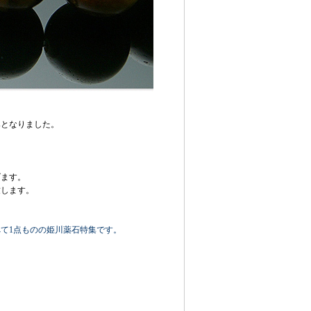
みとなりました。
げます。
致します。
て1点ものの姫川薬石特集です。