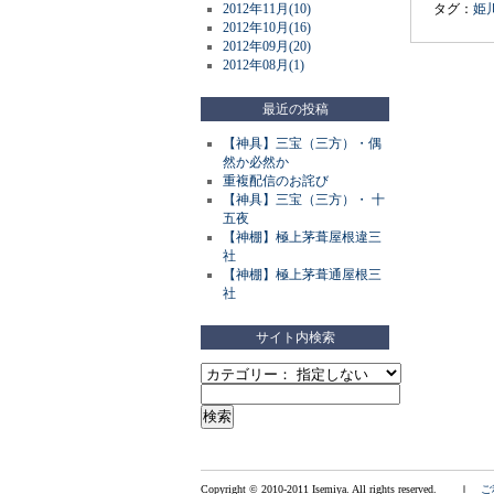
2012年11月(10)
タグ：
姫
2012年10月(16)
2012年09月(20)
2012年08月(1)
最近の投稿
【神具】三宝（三方）・偶
然か必然か
重複配信のお詫び
【神具】三宝（三方）・ 十
五夜
【神棚】極上茅葺屋根違三
社
【神棚】極上茅葺通屋根三
社
サイト内検索
Copyright © 2010-2011 Isemiya. All rights reserved. ｌ
ご