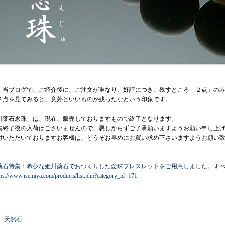
、当ブログで、ご紹介後に、ご注文が重なり、好評につき、残すところ「２点」の
２点を見てみると、意外といいものが残ったなという印象です。
川薬石念珠」は、現在、販売しておりますもので終了となります。
集終了後の入荷はございませんので、悪しからずご了承願いますようお願い申し上
討いただいておりますお客様は、どうぞお早めにお買い求め下さいますようお願い
薬石特集
：希少な姫川薬石でおつくりした念珠ブレスレットをご用意しました。すべ
ps://www.isemiya.com/products/list.php?category_id=171
：
天然石