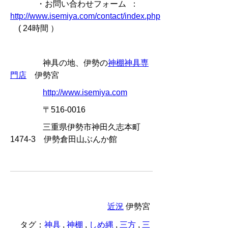
・お問い合わせフォーム ：
http://www.isemiya.com/contact/index.php
( 24時間 ）
神具の地、伊勢の
神棚神具専
門店
伊勢宮
http://www.isemiya.com
〒516-0016
三重県伊勢市神田久志本町
1474-3 伊勢倉田山ぶんか館
近況
伊勢宮
タグ：
神具
,
神棚
,
しめ縄
,
三方
,
三