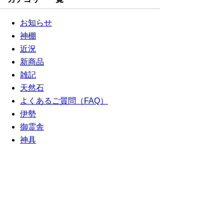
お知らせ
神棚
近況
新商品
雑記
天然石
よくあるご質問（FAQ）
伊勢
御霊舎
神具
お客様からのお声
清浄品
関連書籍
しめ縄
月別アーカイブ一覧